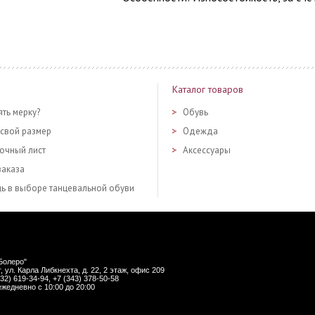
Каталог товаров
ять мерку?
Обувь
 свой размер
Одежда
очный лист
Аксессуары
заказа
ь в выборе танцевальной обуви
Болеро
"
г
,
ул. Карла Либкнехта, д. 22
, 2 этаж, офис 209
932) 619-34-94
, +7 (343) 378-50-58
ежедневно с 10:00 до 20:00