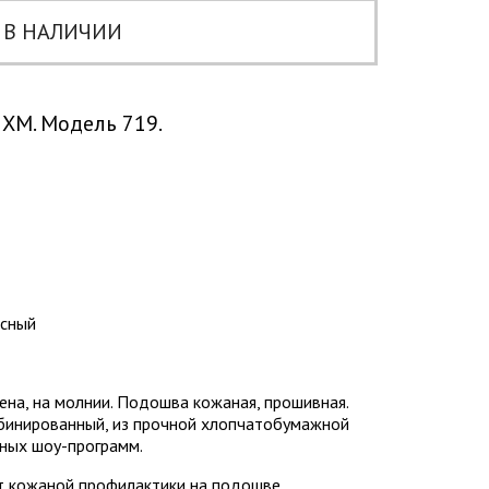
 В НАЛИЧИИ
 XM. Модель 719.
сный
ена, на молнии. Подошва кожаная, прошивная.
мбинированный, из прочной хлопчатобумажной
чных шоу-программ.
ет кожаной профилактики на подошве.