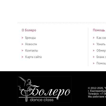
О Болеро
Помощь
Бренды
Как сн
Новости
Узнать
Контакты
Обмер
Карта сайта
Бланк 
Помощ
© 2012-2026, "
г. Екатеринбур
Телефон:
+7 (
Мы работаем